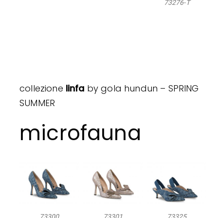
73276-T
collezione
linfa
by gola hundun – SPRING
SUMMER
microfauna
73300
73301
73325