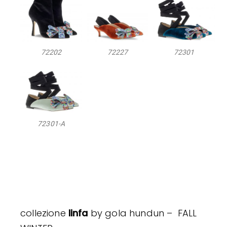
72202
72227
72301
72301-A
collezione
linfa
by gola hundun – FALL