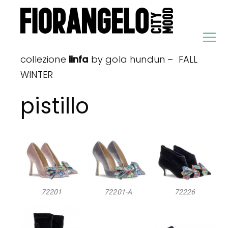
collezione
linfa
by gola hundun – FALL
WINTER
pistillo
72201
72201-A
72226