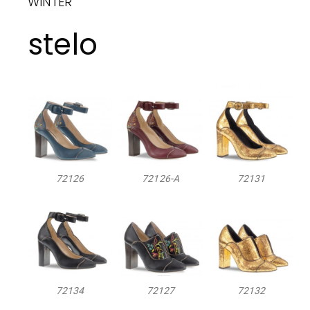
WINTER
stelo
72126
72126-A
72131
72134
72127
72132