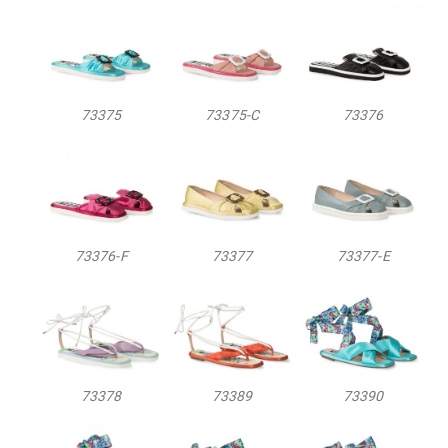
73375
73375-C
73376
73376-F
73377
73377-E
73378
73389
73390