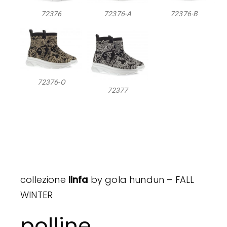
72376
72376-A
72376-B
72376-O
72377
collezione
linfa
by gola hundun – FALL
WINTER
polline